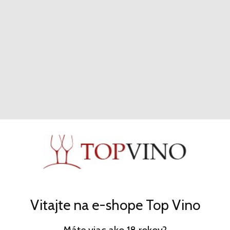
Veneto
Glera Frizzante IGT Veneto
Borgo Molino
Perlivé - r2024 - 11% - 0.75l
5,53 €
KÚPIŤ
Vitajte na e-shope Top Vino
Máte viac ako 18 rokov?