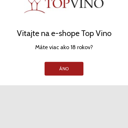
Vitajte na e-shope Top Vino
Máte viac ako 18 rokov?
TOP VÍNO - eshop
ÁNO
Kvalitné vína priamo od výrobcov. Zahraničné vína sú na
Slovenskom trhu exkluzívne. Vína môžete nájsť aj vo
vybraných reštauráciách, hoteloch a vinotékach.
T.
+421 918 816 740
INFORMÁCIE
AKO NAKUPOVAŤ