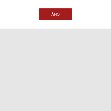
ÁNO
Valencia
Bobal Robusta Organic
Bodegas Neleman