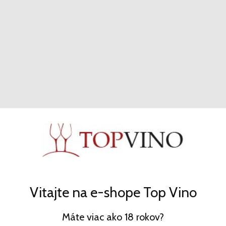
Valencia
Cabernet Sauvignon Bobal
Bodegas Neleman
Červené - r2019 - 13.5% - 0.75l
14,15 €
KÚPIŤ
Vitajte na e-shope Top Vino
Máte viac ako 18 rokov?