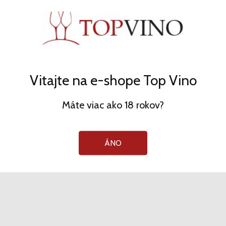
INFORMÁCIE
AKO NAKUPOVAŤ
SPRACOVANIE OSOBNÝCH ÚDAJOV
VŠEOBECNÉ OBCHODNÉ PODMIENKY
Vitajte na e-shope Top Vino
DOPRAVA
Máte viac ako 18 rokov?
COOKIES
ODSTÚPENIE OD ZMLUVY
ÁNO
KONTAKT
ÚČET
PRIHLÁSENIE