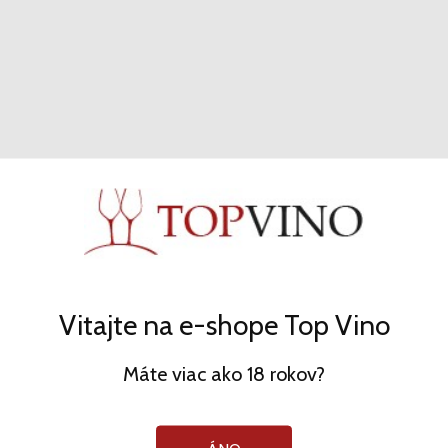
MRVA & STANKO
Biele - r2025 - 12.5% - 0.75l
12,30 €
KÚPIŤ
Vitajte na e-shope Top Vino
Máte viac ako 18 rokov?