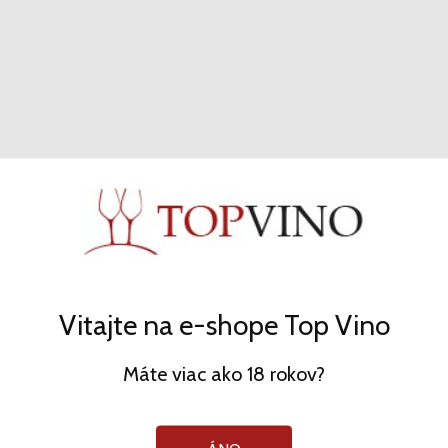
MRVA & STANKO
Biele - r2025 - 12.5% - 0.75l
10,95 €
KÚPIŤ
Vitajte na e-shope Top Vino
Máte viac ako 18 rokov?